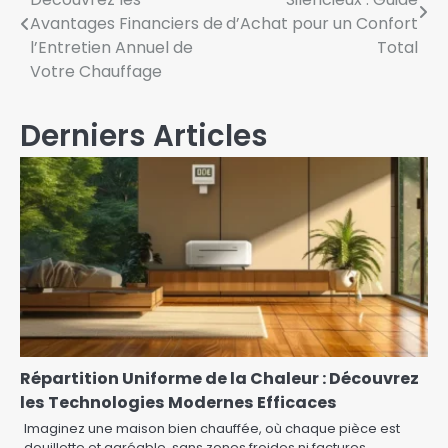
de
Avantages Financiers de
d’Achat pour un Confort
l’article
l’Entretien Annuel de
Total
Votre Chauffage
Derniers Articles
Répartition Uniforme de la Chaleur : Découvrez
les Technologies Modernes Efficaces
Imaginez une maison bien chauffée, où chaque pièce est
douillette et agréable, sans zones froides ni factures