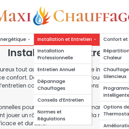
Énergétique
Installation et Entretien
Confort et
Installation et Entretien
Installation
Répartition
Professionnelle
Chaleur
eureux tout au long de l’année ? Une installatio
Entretien Annuel
Chauffage
Silencieux
e confort. Dans cet article, nous vous guiderons
Dépannage
 l’entretien courant et les réparations nécessaire
Chauffages
Programm
Intelligent
Conseils d’Entretien
sionnelles pour optimiser les performances de 
Options d
Normes et
Thermosta
t jouer un rôle déterminant dans la réussite de 
Régulations
icace et durable.
Amélioratio