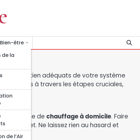
 Bien-être
 de la
n et un entretien adéquats de votre système
s
 pas à pas à travers les étapes cruciales,
s.
ation
e
votre système de
chauffage à domicile
. Faire
e
ts
votre projet. Ne laissez rien au hasard et
n de l’Air