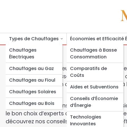
Skip
to
content
Types de Chauffages
Économies et Efficacité 
Chauffages
Chauffages à Basse
Électriques
Consommation
Vous rêvez d’un intérieur confortable et chal
Chauffages au Gaz
Comparatifs de
Coûts
de chauffage sont essentiels pour atteindre c
Chauffages au Fioul
depuis la préparation de l’installation jusqu’à
Aides et Subventions
Chauffages Solaires
Conseils d’Économie
Chauffages au Bois
De plus, nous fournirons des astuces profes
d’Énergie
le bon choix d’experts qualifiés peut égalemen
Technologies
découvrez nos conseils pour un chauffage eff
Innovantes