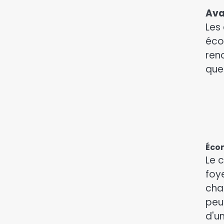
Ava
Les
écon
ren
que
Écon
Le 
foye
cha
peu
d'u