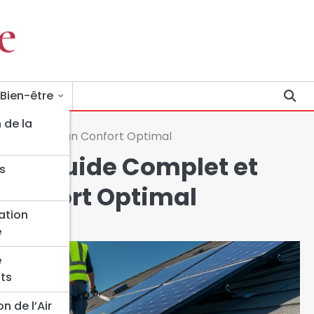
 Bien-être
 de la
sentiels pour un Confort Optimal
ire : Guide Complet et
s
 Confort Optimal
ation
e
e
ts
n de l’Air