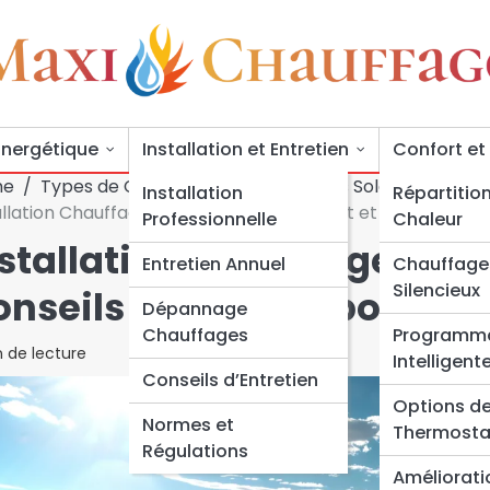
Énergétique
Installation et Entretien
Confort et
me
Types de Chauffages
Chauffages Solaires
Installation
Répartition
allation Chauffage Solaire : Guide Complet et Conseils Es
Professionnelle
Chaleur
stallation Chauffage Sola
Entretien Annuel
Chauffage
Silencieux
nseils Essentiels pour un
Dépannage
Chauffages
Programm
 de lecture
Intelligent
Conseils d’Entretien
Options d
Normes et
Thermosta
Régulations
Amélioratio