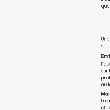
que
Une
sola
En
Pour
sur 
pro
au 
Mai
La 
cha