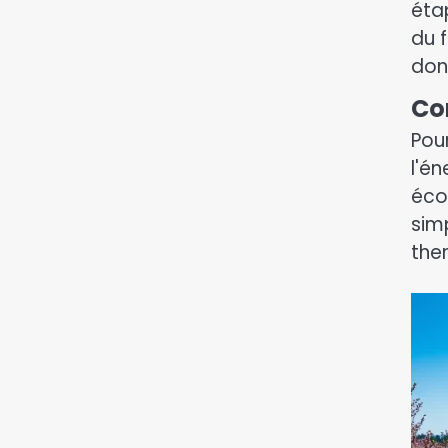
éta
du 
don
Co
Pou
l'é
écol
sim
ther