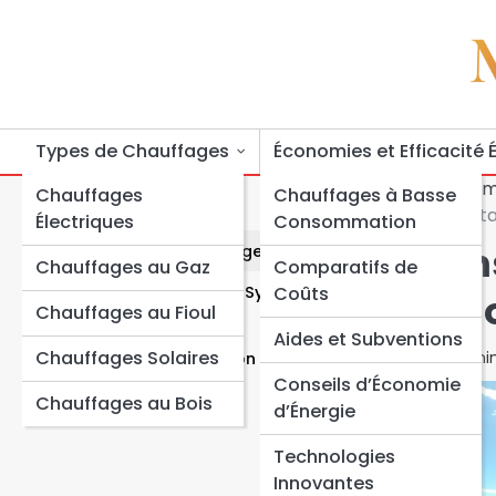
Skip
to
content
Types de Chauffages
Économies et Efficacité 
Ho
Sommaire
Chauffages
Chauffages à Basse
Inst
Électriques
Consommation
In
Comprendre le Chauffage Solaire
Chauffages au Gaz
Comparatifs de
Étapes pour Installer un Système de Chauffage
Coûts
Co
Chauffages au Fioul
Solaire
Aides et Subventions
Chauffages Solaires
8 min
Entretien et Optimisation du Chauffage Solaire
Conseils d’Économie
Chauffages au Bois
d’Énergie
Technologies
Innovantes