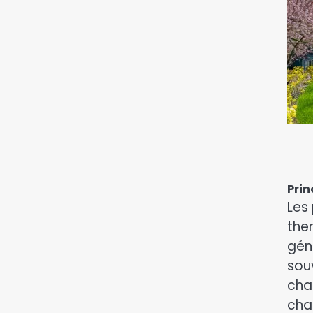
Prin
Les
the
géné
sou
cha
cha