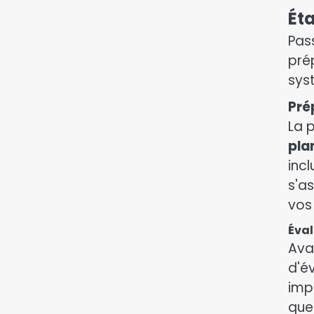
Ét
Pass
pré
sys
Pré
La 
pla
inc
s'a
vos
Éval
Ava
d'é
imp
que