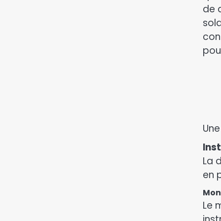
de 
sol
con
pou
Une
Ins
La 
en 
Mon
Le 
ins