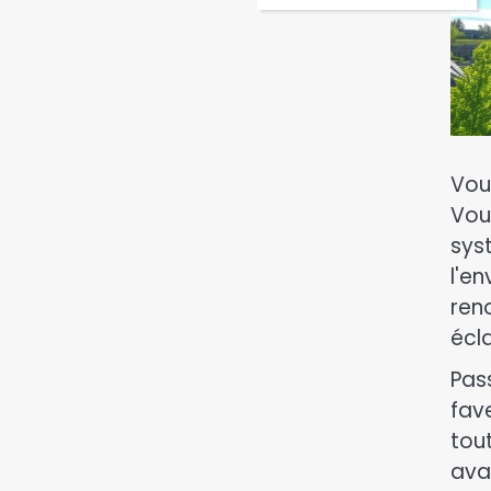
Vou
Vou
sys
l'e
ren
écla
Pas
fav
tout
ava